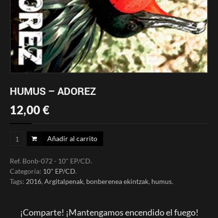
HUMUS – ADOREZ
12,00
€
Añadir al carrito
Ref.
Bonb-072 - 10" EP/CD
.
Categoría:
10" EP/CD
.
Tags:
2016
,
Argitalpenak
,
bonberenea ekintzak
,
humus
.
¡Comparte! ¡Mantengamos encendido el fuego!