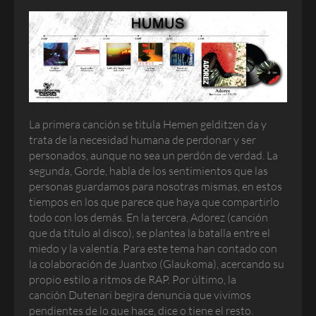
La primera canción se titula
Hemen gelditzen da
y
trata de la necesidad humana de perdonar y ser
personados, aunque no sea un perdón de verdad. La
segunda,
Gorde,
habla de los sentimientos que las
personas guardamos para nosotras mismas, en estos
tiempos en los que parece que haya que compartirlo
todo con los demás. En la tercera,
Adorez
(canción
que da título al disco), se plantea la batalla entre el
miedo y la valentía. Para este tema han contado con
la colaboración de Juantxo (Glaukoma), acercando su
propio estilo a ritmos de RAP. Por último, la
canción
Dutenari begira
denuncia que vivimos
pendientes de lo que hace, dice o tiene el resto.