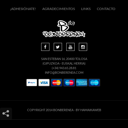
¡ADHESIÓNATE!
AGRADECIMIENTOS
LINKS
CONTACTO
SAN ESTEBAN 16, 20400 TOLOSA
(GIPUZKOA - EUSKAL HERRIA)
(+34) 943.65.28.81
INFO@BONBERENEA.COM
COPYRIGHT 2014 BONBERENEA -
BY HAMAIKAWEB
Este sitio web utiliza cookies para que usted tenga la mejor experiencia de
usuario. Si continúa navegando está dando su consentimiento para la