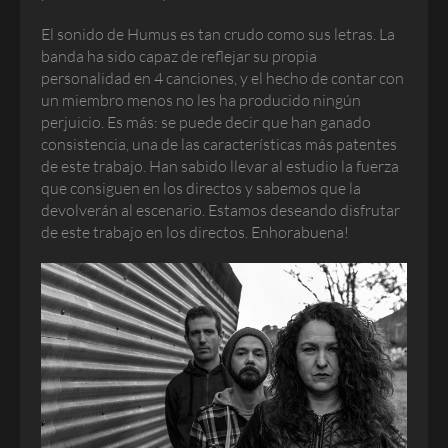
El sonido de Humus es tan crudo como sus letras. La
banda ha sido capaz de reflejar su propia
personalidad en 4 canciones, y el hecho de contar con
un miembro menos no les ha producido ningún
perjuicio. Es más: se puede decir que han ganado
consistencia, una de las características más patentes
de este trabajo. Han sabido llevar al estudio la fuerza
que consiguen en los directos y sabemos que la
devolverán al escenario. Estamos deseando disfrutar
de este trabajo en los directos. Enhorabuena!