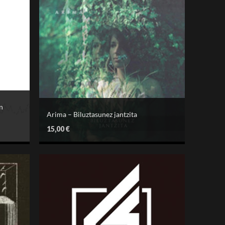
n
Arima – Biluztasunez jantzita
15,00
€