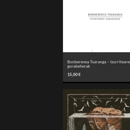
Bonberenea Txaranga – Izurriteare
gorabeherak
15,00
€