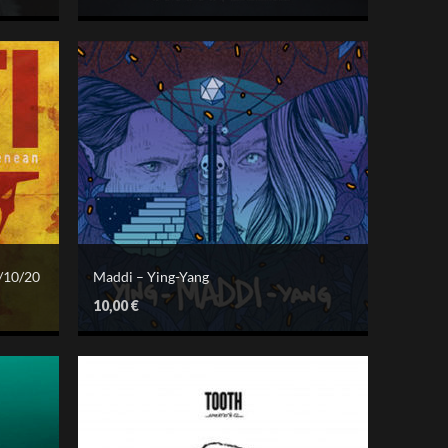
/10/20
Maddi – Ying-Yang
10,00
€