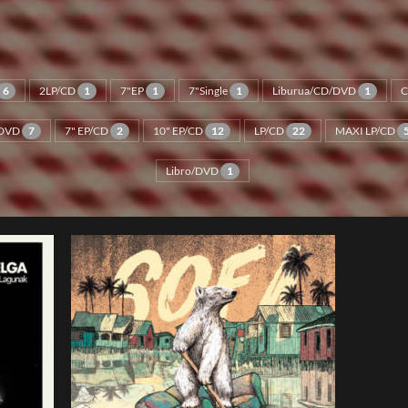
6
2LP/CD
1
7"EP
1
7"Single
1
Liburua/CD/DVD
1
DVD
7
7" EP/CD
2
10" EP/CD
12
LP/CD
22
MAXI LP/CD
Libro/DVD
1