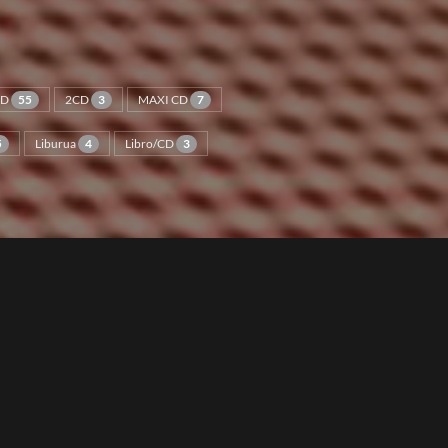
CD
55
2CD
3
MAXI CD
7
5
Liburua
4
Libro/CD
3