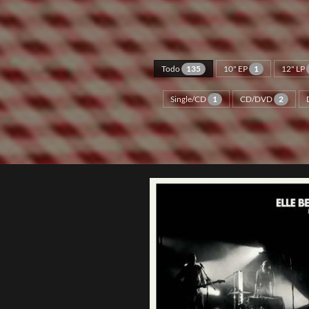
Todo
135
10" EP
1
12" LP
Single/CD
1
CD/DVD
2