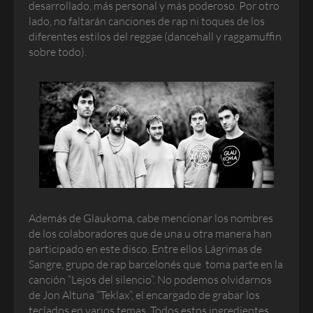
desarrollado, más personal y más poderoso. Por otro
lado, no faltarán canciones de rap ni toques de los
diferentes estilos del reggae (dancehall y raggamuffin
sobre todo).
Además de Glaukoma, cabe mencionar los nombres
de los colaboradores que de una u otra manera han
participado en este disco. Entre ellos
Lágrimas de
Sangre,
grupo de rap barcelonés que toma parte en la
canción “Lejos del silencio”. No podemos olvidarnos
de Jon Altuna “Teklax”, el encargado de grabar los
teclados en varios temas. Todos estos ingredientes