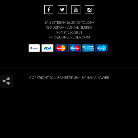
SAN ESTEBAN 16, 20400 TOLOSA
(GIPUZKOA - EUSKAL HERRIA)
(+34) 943.65.28.81
INFO@BONBERENEA.COM
COPYRIGHT 2014 BONBERENEA -
BY HAMAIKAWEB
Este sitio web utiliza cookies para que usted tenga la mejor experiencia de
usuario. Si continúa navegando está dando su consentimiento para la
aceptación de las mencionadas cookies y la aceptación de nuestra
política de
cookies
, pinche el enlace para mayor información.
ACEPTAR