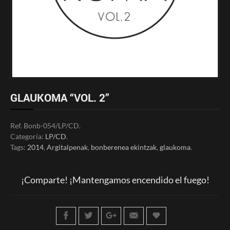
GLAUKOMA “VOL. 2”
Ref.
Bonb-054/LP/CD
.
Categoría:
LP/CD
.
Tags:
2014
,
Argitalpenak
,
bonberenea ekintzak
,
glaukoma
.
¡Comparte! ¡Mantengamos encendido el fuego!