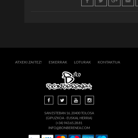
ATXEKI ZAITEZ!
ESKERRAK
LOTURAK
KONTAKTUA
SAN ESTEBAN 16, 20400 TOLOSA
(GIPUZKOA - EUSKAL HERRIA)
(+34) 943.65.28.81
INFO@BONBERENEA.COM