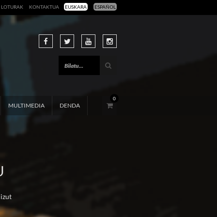
LOTURAK
KONTAKTUA
EUSKARA
ESPAÑOL
0
MULTIMEDIA
DENDA
U
izut