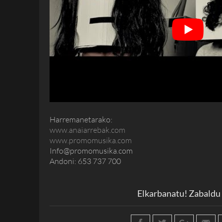
Harremanetarako:
www.anaiarrebak.com
www.promomusika.com
Info@promomusika.com
Andoni:
653 737 700
Elkarbanatu! Zabaldu