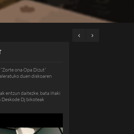
T
 “Zorte ona Opa Dizut”
aleratuko duen diskoaren
ak entzun daitezke, bata Iñaki
a Deskode Dj bikoteak