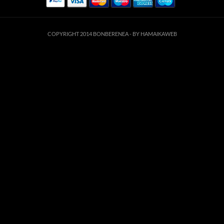
COPYRIGHT 2014 BONBERENEA -
BY HAMAIKAWEB
suario. Si continúa navegando está dando su consentimiento para la aceptación de 
enlace para mayor información.
ACEPTAR