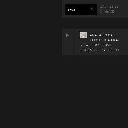
2014-11-11
EROSI
Single/CD
ANAI ARREBAK -
ZORTE ONA OPA
DIZUT - BONB-064
SINGLE/CD - 2014-11-11