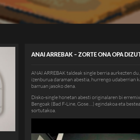
ANAI ARREBAK – ZORTE ONA OPA DIZU
ANAI ARREBAK taldeak single berria aurkezten du,
izenburua daraman abestia, hurrengo udaberrian k
barruan jasoko dena.
Disko-single honetan abesti originalaren bi erremix
Bengoak (Bad F-Line, Gose….) egindakoa eta beste
sortutakoa.