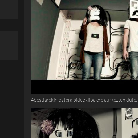
Abestiarekin batera bideoklipa ere aurkezten dute,