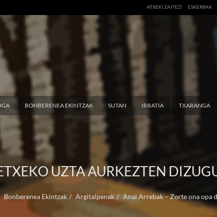
ATXEKI ZAITEZ!
ESKERRAK
OGA
BONBERENEA EKINTZAK
SUTAN
IRRATIA
TXARANGA
ETXEKO UZTA AURKEZTEN DIZUG
Bonberenea Ekintzak
Argitalpenak
Anai Arrebak – Zorte ona opa d