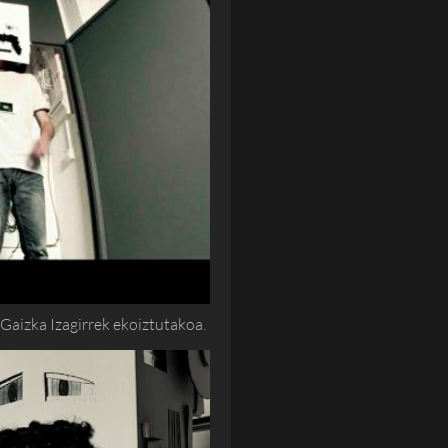
 Gaizka Izagirrek ekoiztutakoa.