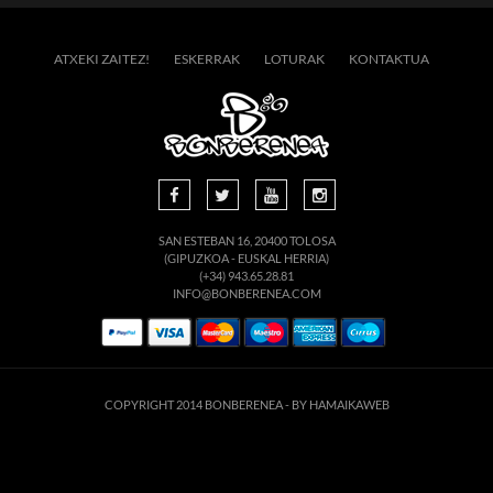
ATXEKI ZAITEZ!
ESKERRAK
LOTURAK
KONTAKTUA
SAN ESTEBAN 16, 20400 TOLOSA
(GIPUZKOA - EUSKAL HERRIA)
(+34) 943.65.28.81
INFO@BONBERENEA.COM
COPYRIGHT 2014 BONBERENEA -
BY HAMAIKAWEB
suario. Si continúa navegando está dando su consentimiento para la aceptación de 
enlace para mayor información.