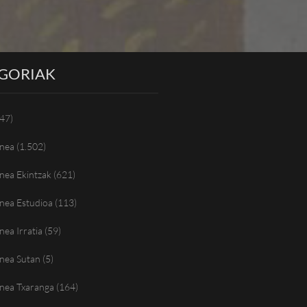
GORIAK
47)
nea
(1.502)
nea Ekintzak
(621)
nea Estudioa
(113)
ea Irratia
(59)
nea Sutan
(5)
nea Txaranga
(164)