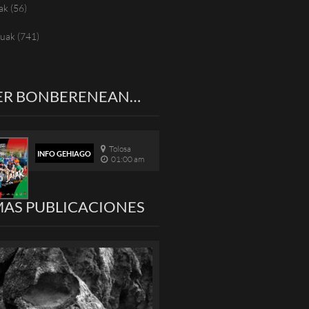
ak
(56)
tuak
(741)
ER BONBERENEAN…
Tolosa
INFO GEHIAGO
01:00 am
MAS PUBLICACIONES