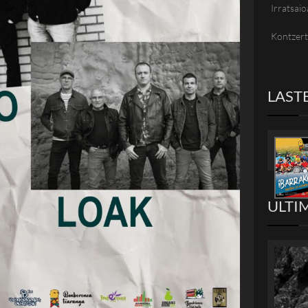
Irratsaio
Kontzer
LAST
ULTI