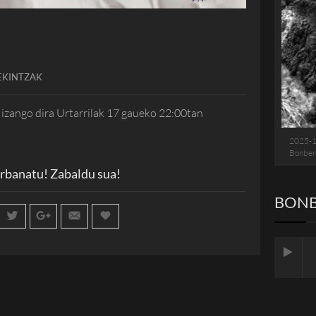
EKINTZAK
zango dira Urtarrilak 17 gaueko 22:00tan
2025-
Bonber
rbanatu! Zabaldu sua!
BONB