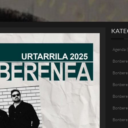
KATE
Agenda
(
Bonbere
Bonbere
Bonbere
Bonberen
Bonbere
Bonbere