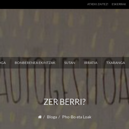
ATXEKI ZAITEZ!
ESKERRAK
OGA
BONBERENEA EKINTZAK
SUTAN
IRRATIA
TXARANGA
ZER BERRI?
Bloga
Pho-Bo eta Loak