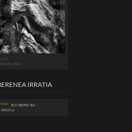
11-28
enea Ekintzak
ERENEA IRRATIA
BONBERENEA -
IRRATIA