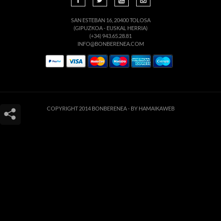
SAN ESTEBAN 16, 20400 TOLOSA
(GIPUZKOA - EUSKAL HERRIA)
(+34) 943.65.28.81
INFO@BONBERENEA.COM
COPYRIGHT 2014 BONBERENEA -
BY HAMAIKAWEB
Este sitio web utiliza cookies para que usted tenga la mejor experiencia de
usuario. Si continúa navegando está dando su consentimiento para la
aceptación de las mencionadas cookies y la aceptación de nuestra
política de
cookies
, pinche el enlace para mayor información.
ACEPTAR