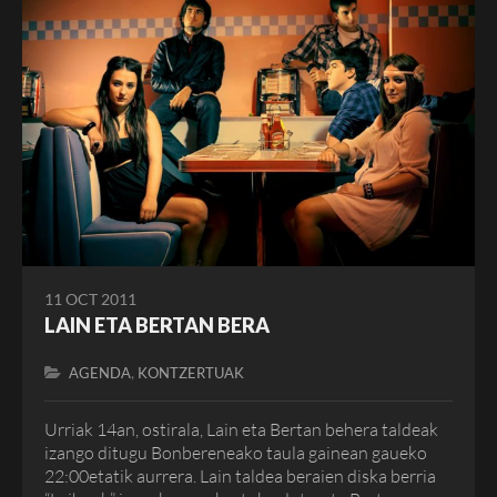
11 OCT 2011
LAIN ETA BERTAN BERA
,
AGENDA
KONTZERTUAK
Urriak 14an, ostirala, Lain eta Bertan behera taldeak
izango ditugu Bonbereneako taula gainean gaueko
22:00etatik aurrera. Lain taldea beraien diska berria