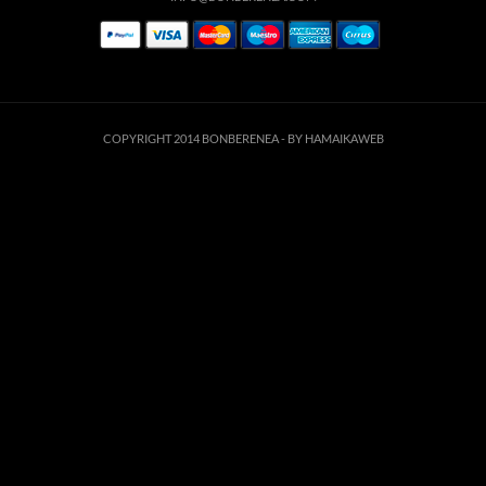
COPYRIGHT 2014 BONBERENEA -
BY HAMAIKAWEB
Este sitio web utiliza cookies para que usted tenga la mejor experiencia de
usuario. Si continúa navegando está dando su consentimiento para la
aceptación de las mencionadas cookies y la aceptación de nuestra
política de
cookies
, pinche el enlace para mayor información.
ACEPTAR