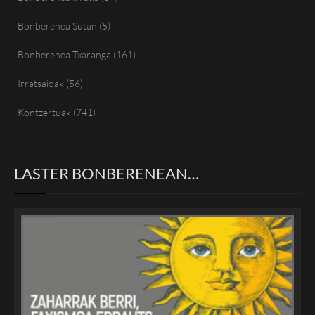
Bonberenea Sutan
(5)
Bonberenea Txaranga
(161)
Irratsaioak
(56)
Kontzertuak
(741)
LASTER BONBERENEAN…