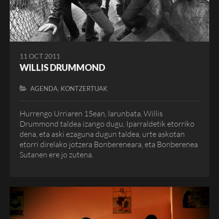
11 OCT 2011
WILLIS DRUMMOND
,
AGENDA
KONTZERTUAK
Hurrengo Urriaren 15ean, larunbata, Willis
Drummond taldea izango dugu, Iparraldetik etorriko
dena, eta aski ezaguna dugun taldea, urte askotan
etorri direlako jotzera Bonbereneara, eta Bonberenea
Sutanen ere jo zutena.