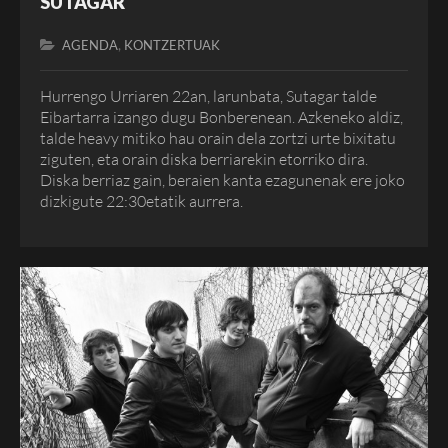
SUTAGAR
,
AGENDA
KONTZERTUAK
Hurrengo Urriaren 22an, larunbata, Sutagar talde
Eibartarra izango dugu Bonberenean. Azkeneko aldiz,
talde heavy mitiko hau orain dela zortzi urte bixitatu
ziguten, eta orain diska berriarekin etorriko dira.
Diska berriaz gain, beraien kanta ezagunenak ere joko
dizkigute 22:30etatik aurrera.