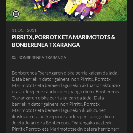
11 OCT 2011
PIRRITX, PORROTX ETA MARIMOTOTS &
BONBERENEA TXARANGA
BONBERENEA TXARANGA
Bonberenea Txarangaren diska berria kalean da jada!
Data berriekin dator gainera, non Pirritx, Porrotx,
Marimotots eta beraien lagunekin aktuazioz aktuazio
eta aurkezpenez aurkezpen joango diren. Bonberenea
Txarangaren diska berria kalean da jada! Data
berriekin dator gainera, non Pirritx, Porrotx,
Marimotots eta beraien lagunekin ikuskizunez
ikuskizun eta aurkezpenez aurkezpen joango diren.
Jo eta Jo ari dira Bonberenea Txarangako gazteak,
Pirritx Porrotx eta Marimototsekin batera herriz herri