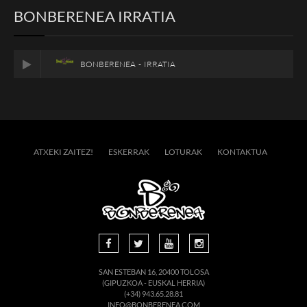
BONBERENEA IRRATIA
BONBERENEA - IRRATIA
ATXEKI ZAITEZ!
ESKERRAK
LOTURAK
KONTAKTUA
SAN ESTEBAN 16, 20400 TOLOSA
(GIPUZKOA - EUSKAL HERRIA)
(+34) 943.65.28.81
INFO@BONBERENEA.COM