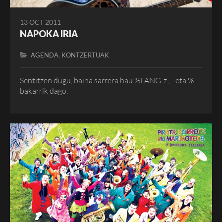
13 OCT 2011
NAPOKA IRIA
,
AGENDA
KONTZERTUAK
Sentitzen dugu, baina sarrera hau %LANG-z:, : eta %
bakarrik dago.