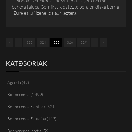
“Leihoak” izenekoa aurkeztuko dute, eta Bertan
behera taldea Gernikatik datozte beraien diska berria
“Zure esku” izenekoa aurkeztera.
«
‹
323
324
325
326
327
›
»
KATEGORIAK
Agenda
(47)
Bonberenea
(1.499)
Bonberenea Ekintzak
(621)
Bonberenea Estudioa
(113)
Bonberenea Irratia
(59)