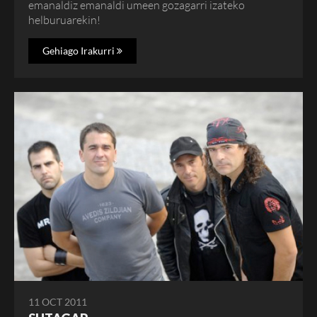
emanaldiz emanaldi umeen gozagarri izateko
helburuarekin!
Gehiago Irakurri
11 OCT 2011