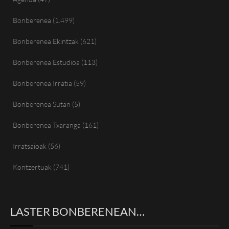
Bonberenea
(1.499)
Bonberenea Ekintzak
(621)
Bonberenea Estudioa
(113)
Bonberenea Irratia
(59)
Bonberenea Sutan
(5)
Bonberenea Txaranga
(161)
Irratsaioak
(56)
Kontzertuak
(741)
LASTER BONBERENEAN…