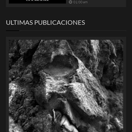
01:00 am
ULTIMAS PUBLICACIONES