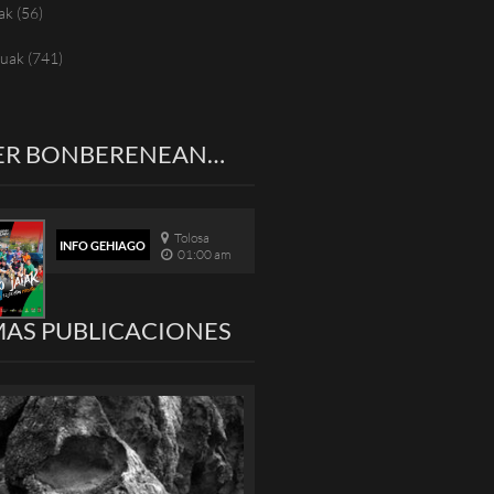
ak
(56)
tuak
(741)
ER BONBERENEAN…
Tolosa
INFO GEHIAGO
01:00 am
MAS PUBLICACIONES