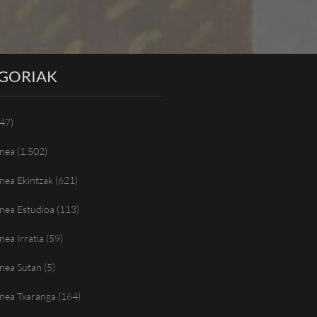
GORIAK
47)
nea
(1.502)
nea Ekintzak
(621)
nea Estudioa
(113)
ea Irratia
(59)
nea Sutan
(5)
nea Txaranga
(164)