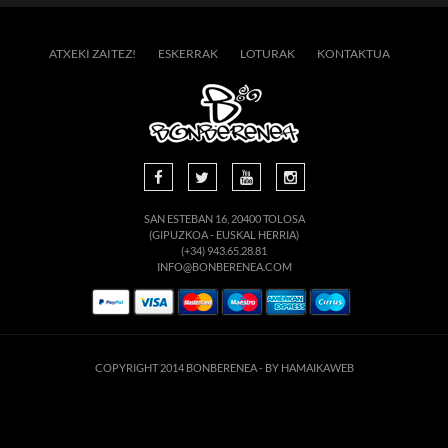
ATXEKI ZAITEZ!
ESKERRAK
LOTURAK
KONTAKTUA
SAN ESTEBAN 16, 20400 TOLOSA
(GIPUZKOA - EUSKAL HERRIA)
(+34) 943.65.28.81
INFO@BONBERENEA.COM
COPYRIGHT 2014 BONBERENEA -
BY HAMAIKAWEB
suario. Si continúa navegando está dando su consentimiento para la aceptación de 
enlace para mayor información.