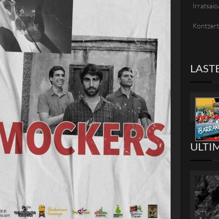
Irratsaio
Kontzer
LAST
ULTI