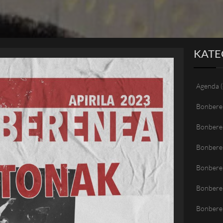
KATE
Agenda
(
Bonbere
Bonbere
Bonbere
Bonberen
Bonbere
Bonbere