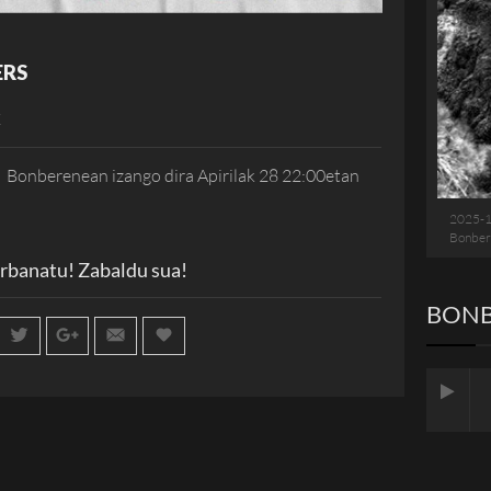
ERS
K
 Bonberenean izango dira Apirilak 28 22:00etan
2025-
Bonber
rbanatu! Zabaldu sua!
BONB