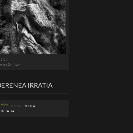
11-28
enea Ekintzak
ERENEA IRRATIA
BONBERENEA -
IRRATIA