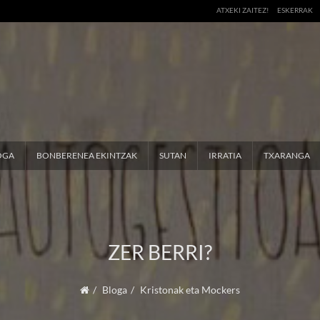
ATXEKI ZAITEZ!
ESKERRAK
OGA
BONBERENEA EKINTZAK
SUTAN
IRRATIA
TXARANGA
ZER BERRI?
Bloga
Kristonak eta Mockers