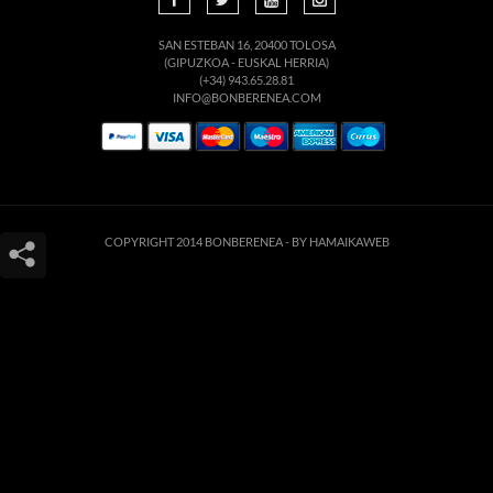
SAN ESTEBAN 16, 20400 TOLOSA
(GIPUZKOA - EUSKAL HERRIA)
(+34) 943.65.28.81
INFO@BONBERENEA.COM
COPYRIGHT 2014 BONBERENEA -
BY HAMAIKAWEB
Este sitio web utiliza cookies para que usted tenga la mejor experiencia de
usuario. Si continúa navegando está dando su consentimiento para la
aceptación de las mencionadas cookies y la aceptación de nuestra
política de
cookies
, pinche el enlace para mayor información.
ACEPTAR