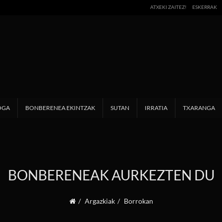
ATXEKI ZAITEZ!
ESKERRAK
OGA
BONBERENEA EKINTZAK
SUTAN
IRRATIA
TXARANGA
BONBERENEAK AURKEZTEN DU
Argazkiak
Borrokan