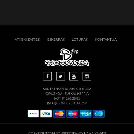
ATXEKI ZAITEZ!
ESKERRAK
LOTURAK
KONTAKTUA
SAN ESTEBAN 16, 20400 TOLOSA
(GIPUZKOA - EUSKAL HERRIA)
(+34) 943.65.28.81
INFO@BONBERENEA.COM
COPYRIGHT 2014 BONBERENEA -
BY HAMAIKAWEB