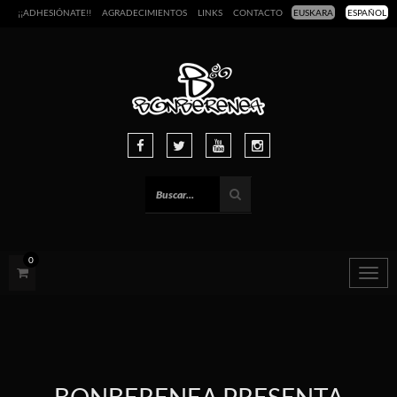
¡¡ADHESIÓNATE!!
AGRADECIMIENTOS
LINKS
CONTACTO
EUSKARA
ESPAÑOL
0
Togg
navig