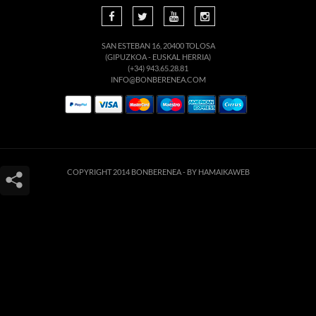
SAN ESTEBAN 16, 20400 TOLOSA
(GIPUZKOA - EUSKAL HERRIA)
(+34) 943.65.28.81
INFO@BONBERENEA.COM
COPYRIGHT 2014 BONBERENEA -
BY HAMAIKAWEB
Este sitio web utiliza cookies para que usted tenga la mejor experiencia de
usuario. Si continúa navegando está dando su consentimiento para la
aceptación de las mencionadas cookies y la aceptación de nuestra
política de
cookies
, pinche el enlace para mayor información.
ACEPTAR