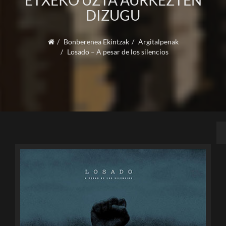
ETXEKO UZTA AURKEZTEN
DIZUGU
Bonberenea Ekintzak
Argitalpenak
Losado – A pesar de los silencios