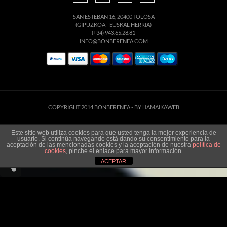
SAN ESTEBAN 16, 20400 TOLOSA
(GIPUZKOA - EUSKAL HERRIA)
(+34) 943.65.28.81
INFO@BONBERENEA.COM
COPYRIGHT 2014 BONBERENEA -
BY HAMAIKAWEB
Este sitio web utiliza cookies para que usted tenga la mejor experiencia de
usuario. Si continúa navegando está dando su consentimiento para la
aceptación de las mencionadas cookies y la aceptación de nuestra
política de
cookies
, pinche el enlace para mayor información.
ACEPTAR