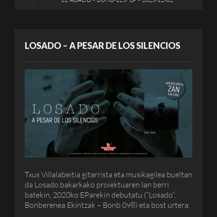
LOSADO – A PESAR DE LOS SILENCIOS
Txus Villalabeitia gitarrista eta musikagilea bueltan
da Losado bakarkako proiektuaren lan berri
batekin, 2020ko EParekin debutatu (“Losado”,
Bonberenea Ekintzak – Bonb 098) eta bost urtera.