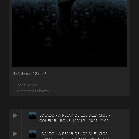
Ref. Bonb-125-LP
2025-12-02
Bonberenea Ekintzak, LP
LOSADO - A PESAR DE LOS SILENCIOS -
CONFIAR - BONB-125/ LP - 2025-12-02
LOSADO - A PESAR DE LOS SILENCIOS -
EL ADALID - BONB-125/ LP - 2025-12-02