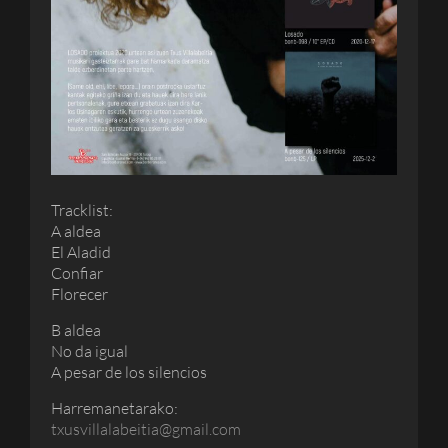
Tracklist:
A aldea
El Aladid
Confiar
Florecer
B aldea
No da igual
A pesar de los silencios
Harremanetarako:
txusvillalabeitia@gmail.com