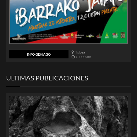
Tolosa
INFO GEHIAGO
01:00 am
ULTIMAS PUBLICACIONES