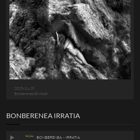
2025-11-28
Bonberenea Ekintzak
BONBERENEA IRRATIA
BONBERENEA - IRRATIA