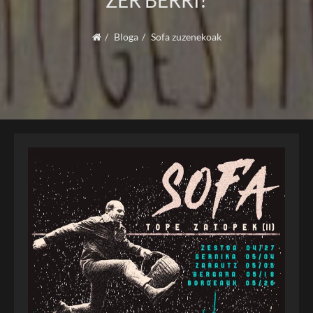
ZER BERRI?
Bloga
Sofa zuzenekoak