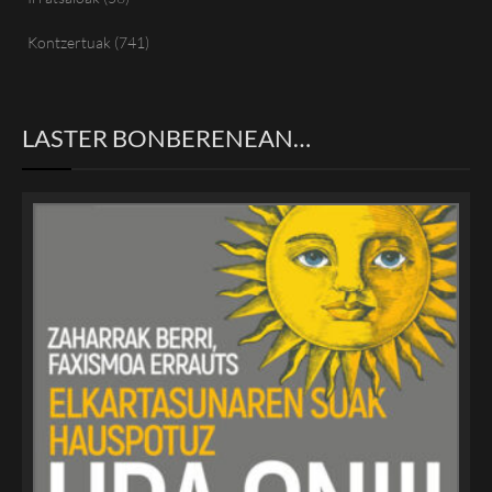
Kontzertuak
(741)
LASTER BONBERENEAN…