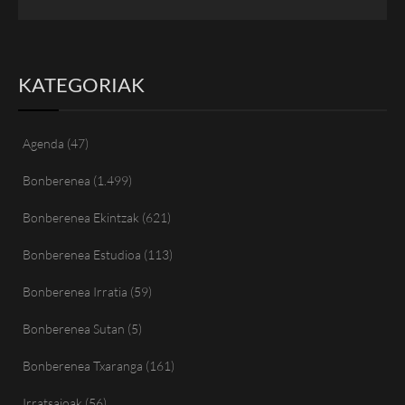
KATEGORIAK
Agenda
(47)
Bonberenea
(1.499)
Bonberenea Ekintzak
(621)
Bonberenea Estudioa
(113)
Bonberenea Irratia
(59)
Bonberenea Sutan
(5)
Bonberenea Txaranga
(161)
Irratsaioak
(56)