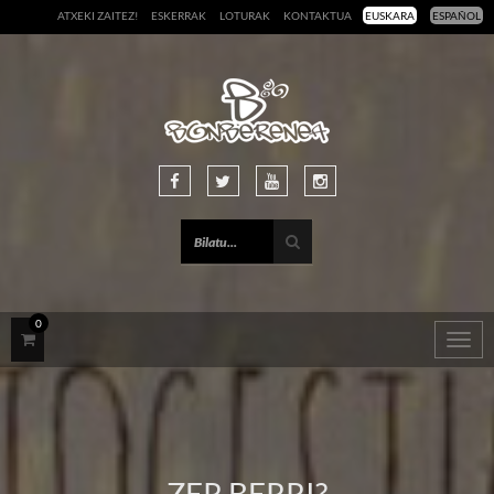
ATXEKI ZAITEZ!
ESKERRAK
LOTURAK
KONTAKTUA
EUSKARA
ESPAÑOL
0
Togg
navig