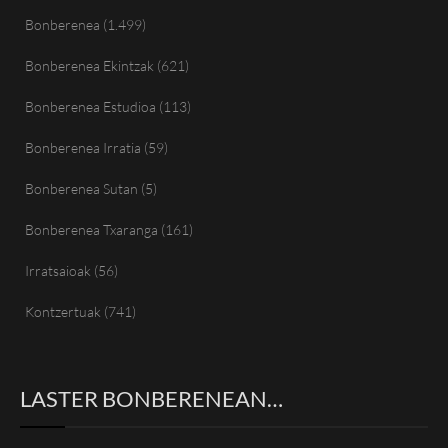
Bonberenea
(1.499)
Bonberenea Ekintzak
(621)
Bonberenea Estudioa
(113)
Bonberenea Irratia
(59)
Bonberenea Sutan
(5)
Bonberenea Txaranga
(161)
Irratsaioak
(56)
Kontzertuak
(741)
LASTER BONBERENEAN…