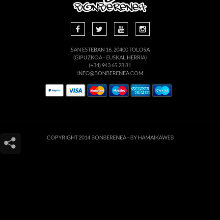
SAN ESTEBAN 16, 20400 TOLOSA
(GIPUZKOA - EUSKAL HERRIA)
(+34) 943.65.28.81
INFO@BONBERENEA.COM
COPYRIGHT 2014 BONBERENEA -
BY HAMAIKAWEB
Este sitio web utiliza cookies para que usted tenga la mejor experiencia de
usuario. Si continúa navegando está dando su consentimiento para la
aceptación de las mencionadas cookies y la aceptación de nuestra
política de
cookies
, pinche el enlace para mayor información.
ACEPTAR