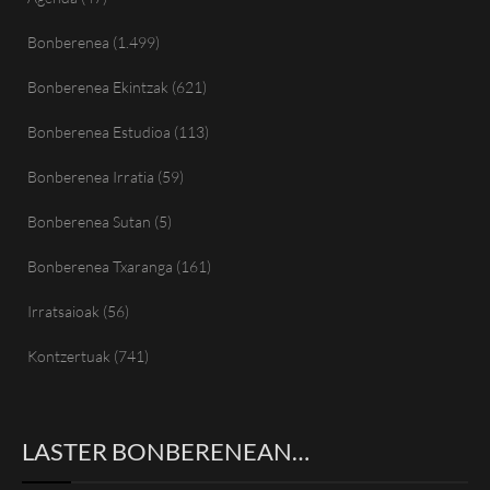
Bonberenea
(1.499)
Bonberenea Ekintzak
(621)
Bonberenea Estudioa
(113)
Bonberenea Irratia
(59)
Bonberenea Sutan
(5)
Bonberenea Txaranga
(161)
Irratsaioak
(56)
Kontzertuak
(741)
LASTER BONBERENEAN…