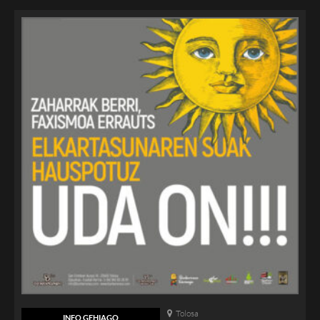
Tolosa
INFO GEHIAGO