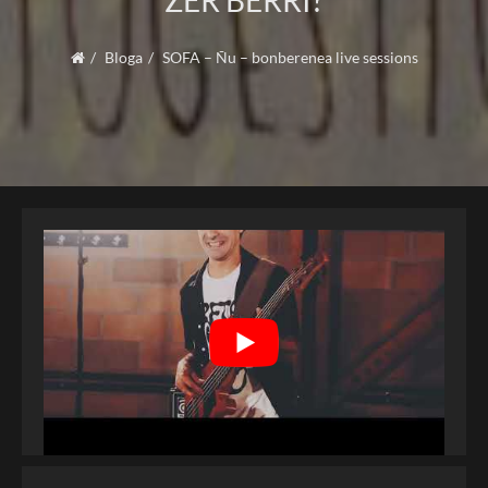
ZER BERRI?
Bloga
SOFA – Ñu – bonberenea live sessions