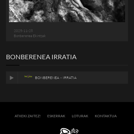
2025-11-28
Bonberenea Ekintzak
BONBERENEA IRRATIA
BONBERENEA - IRRATIA
ATXEKI ZAITEZ!
ESKERRAK
LOTURAK
KONTAKTUA