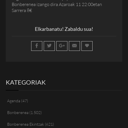
Bonberenea izango dira Azaroak 11 22:00etan
Sarrera 8€
Elkarbanatu! Zabaldu sua!
KATEGORIAK
Agenda
(47)
Bonberenea
(1.502)
Bonberenea Ekintzak
(621)