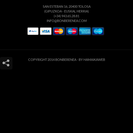
SAN ESTEBAN 16, 20400 TOLOSA
(GIPUZKOA - EUSKAL HERRIA)
(+34) 943.65.28.81
INFO@BONBERENEA.COM
COPYRIGHT 2014 BONBERENEA -
BY HAMAIKAWEB
Este sitio web utiliza cookies para que usted tenga la mejor experiencia de
usuario. Si continúa navegando está dando su consentimiento para la
aceptación de las mencionadas cookies y la aceptación de nuestra
política de
cookies
, pinche el enlace para mayor información.
ACEPTAR