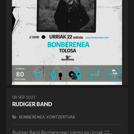
08 SEP 2021
RUDIGER BAND
,
BONBERENEA
KONTZERTUAK
Rudiger Band Bonberenean izango da Urriak 22