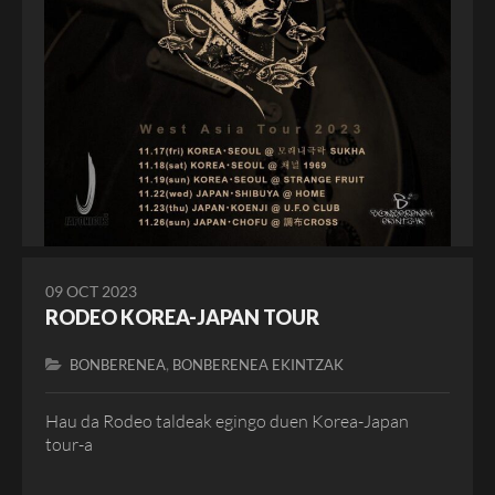
09 OCT 2023
RODEO KOREA-JAPAN TOUR
,
BONBERENEA
BONBERENEA EKINTZAK
Hau da Rodeo taldeak egingo duen Korea-Japan
tour-a