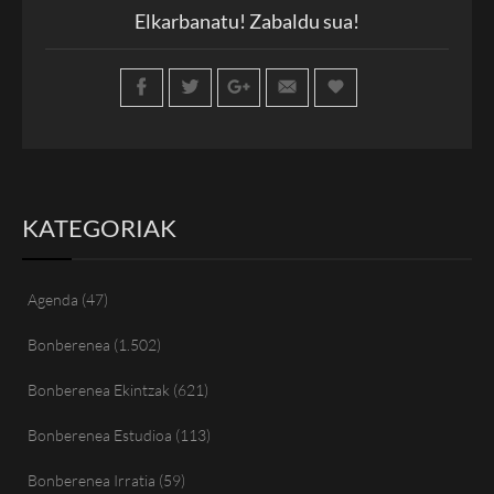
Elkarbanatu! Zabaldu sua!
KATEGORIAK
Agenda
(47)
Bonberenea
(1.502)
Bonberenea Ekintzak
(621)
Bonberenea Estudioa
(113)
Bonberenea Irratia
(59)