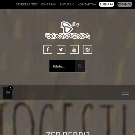
ATXEKI ZAITEZ!
ESKERRAK
LOTURAK
KONTAKTUA
EUSKARA
ESPAÑOL
0
Togg
navig