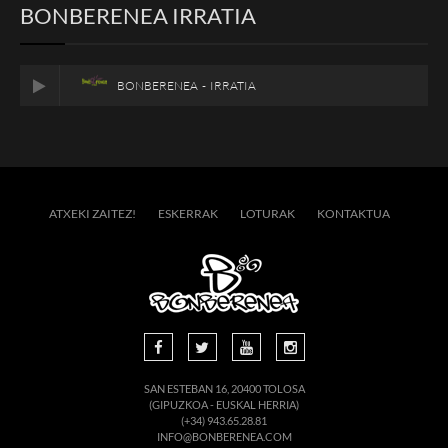
BONBERENEA IRRATIA
BONBERENEA - IRRATIA
ATXEKI ZAITEZ!
ESKERRAK
LOTURAK
KONTAKTUA
SAN ESTEBAN 16, 20400 TOLOSA
(GIPUZKOA - EUSKAL HERRIA)
(+34) 943.65.28.81
INFO@BONBERENEA.COM