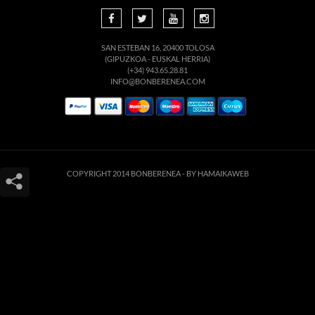
SAN ESTEBAN 16, 20400 TOLOSA
(GIPUZKOA - EUSKAL HERRIA)
(+34) 943.65.28.81
INFO@BONBERENEA.COM
COPYRIGHT 2014 BONBERENEA -
BY HAMAIKAWEB
Este sitio web utiliza cookies para que usted tenga la mejor experiencia de
usuario. Si continúa navegando está dando su consentimiento para la
aceptación de las mencionadas cookies y la aceptación de nuestra
política de
cookies
, pinche el enlace para mayor información.
ACEPTAR