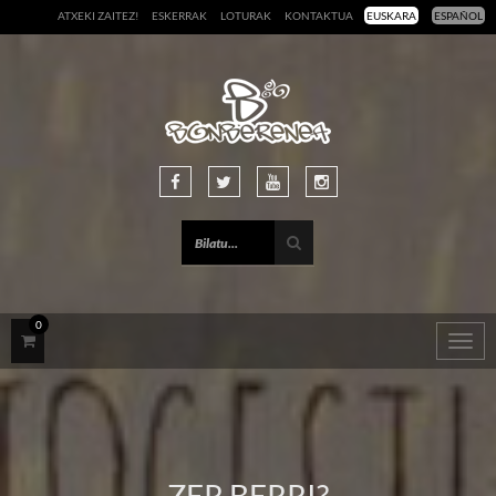
ATXEKI ZAITEZ!
ESKERRAK
LOTURAK
KONTAKTUA
EUSKARA
ESPAÑOL
0
Togg
navig