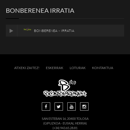
BONBERENEA IRRATIA
BONBERENEA - IRRATIA
ATXEKI ZAITEZ!
ESKERRAK
LOTURAK
KONTAKTUA
SAN ESTEBAN 16, 20400 TOLOSA
(GIPUZKOA - EUSKAL HERRIA)
(+34) 943.65.28.81