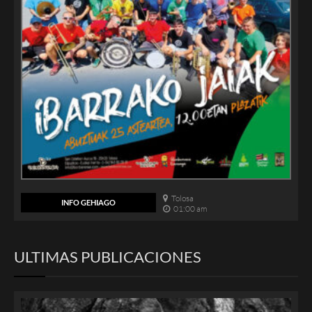
Tolosa
INFO GEHIAGO
01:00 am
ULTIMAS PUBLICACIONES