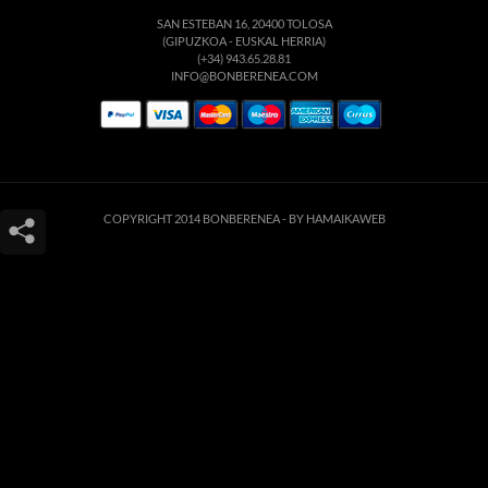
SAN ESTEBAN 16, 20400 TOLOSA
(GIPUZKOA - EUSKAL HERRIA)
(+34) 943.65.28.81
INFO@BONBERENEA.COM
COPYRIGHT 2014 BONBERENEA -
BY HAMAIKAWEB
Este sitio web utiliza cookies para que usted tenga la mejor experiencia de
usuario. Si continúa navegando está dando su consentimiento para la
aceptación de las mencionadas cookies y la aceptación de nuestra
política de
cookies
, pinche el enlace para mayor información.
ACEPTAR