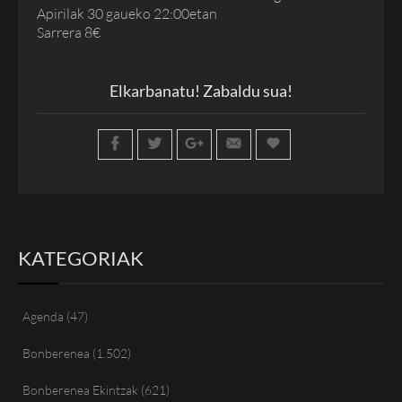
Apirilak 30 gaueko 22:00etan
Sarrera 8€
Elkarbanatu! Zabaldu sua!
KATEGORIAK
Agenda
(47)
Bonberenea
(1.502)
Bonberenea Ekintzak
(621)