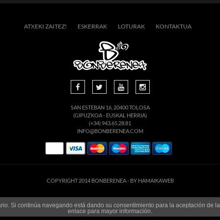
ATXEKI ZAITEZ!
ESKERRAK
LOTURAK
KONTAKTUA
SAN ESTEBAN 16, 20400 TOLOSA
(GIPUZKOA - EUSKAL HERRIA)
(+34) 943.65.28.81
INFO@BONBERENEA.COM
COPYRIGHT 2014 BONBERENEA -
BY HAMAIKAWEB
suario. Si continúa navegando está dando su consentimiento para la aceptación de 
enlace para mayor información.