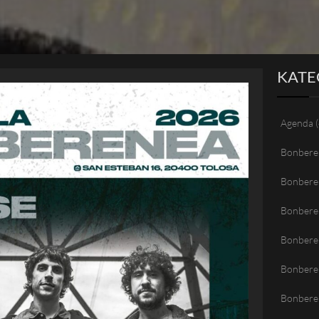
KATE
Agenda
(
Bonbere
Bonbere
Bonbere
Bonberen
Bonbere
Bonbere