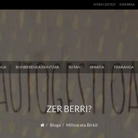
ATXEKI ZAITEZ!
ESKERRAK
OGA
BONBERENEA EKINTZAK
SUTAN
IRRATIA
TXARANGA
ZER BERRI?
Bloga
Mihise eta Birkit