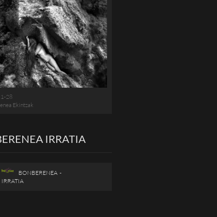
11-28
enea Ekintzak
ERENEA IRRATIA
BONBERENEA -
IRRATIA