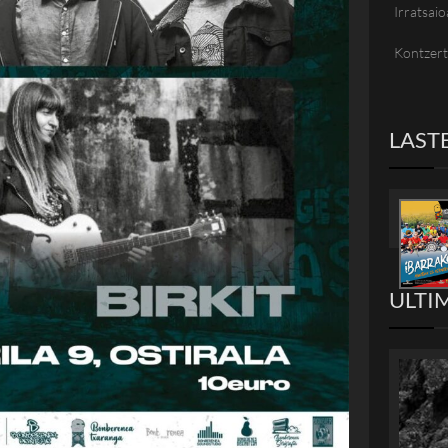
Irratsaio
Kontzer
LAST
ULTI