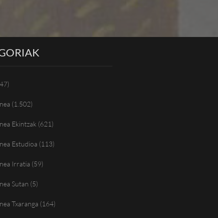
GORIAK
47)
nea
(1.502)
nea Ekintzak
(621)
nea Estudioa
(113)
ea Irratia
(59)
nea Sutan
(5)
nea Txaranga
(164)