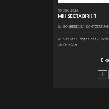
30 DEC 2025
MIHISE ETA BIRKIT
,
BONBERENEA
KONTZERTUA
Mihise eta Birkit taldeak Bonb
Sarrera 10€
Elka