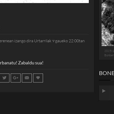
K
erenean izango dira Urtarrilak 9 gaueko 22:00tan
2025-
Bonber
rbanatu! Zabaldu sua!
BONB