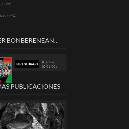
ak
(56)
tuak
(741)
ER BONBERENEAN…
Tolosa
INFO GEHIAGO
01:00 am
MAS PUBLICACIONES