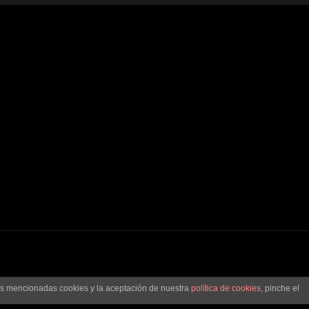
las mencionadas cookies y la aceptación de nuestra
política de cookies
, pinche el