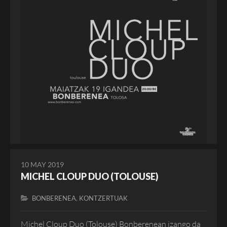
10 MAY 2019
MICHEL CLOUP DUO (TOLOUSE)
,
BONBERENEA
KONTZERTUAK
Michel Cloup Duo (Tolouse) Bonberenean izango da