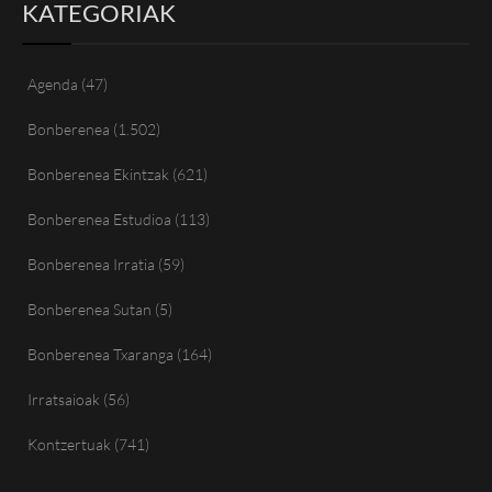
KATEGORIAK
Agenda
(47)
Bonberenea
(1.502)
Bonberenea Ekintzak
(621)
Bonberenea Estudioa
(113)
Bonberenea Irratia
(59)
Bonberenea Sutan
(5)
Bonberenea Txaranga
(164)
Irratsaioak
(56)
Kontzertuak
(741)