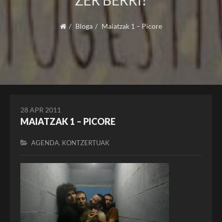
ZER BERRI?
Bloga
Maiatzak 1 – Picore
28 APR 2011
MAIATZAK 1 – PICORE
,
AGENDA
KONTZERTUAK