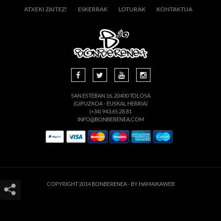
ATXEKI ZAITEZ!
ESKERRAK
LOTURAK
KONTAKTUA
SAN ESTEBAN 16, 20400 TOLOSA
(GIPUZKOA - EUSKAL HERRIA)
(+34) 943.65.28.81
INFO@BONBERENEA.COM
COPYRIGHT 2014 BONBERENEA -
BY HAMAIKAWEB
Este sitio web utiliza cookies para que usted tenga la mejor experiencia de
usuario. Si continúa navegando está dando su consentimiento para la
aceptación de las mencionadas cookies y la aceptación de nuestra
política de