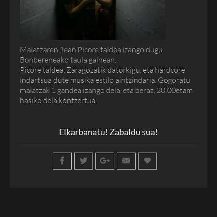
Maiatzaren 1ean Picore taldea izango dugu
Bonbereneako taula gainean.
Picore taldea, Zaragozatik datorkigu, eta hardcore
indartsua dute musika estilo aintzindaria. Gogoratu
maiatzak 1 gandea izango dela, eta beraz, 20:00etam
hasiko dela kontzertua.
Elkarbanatu! Zabaldu sua!