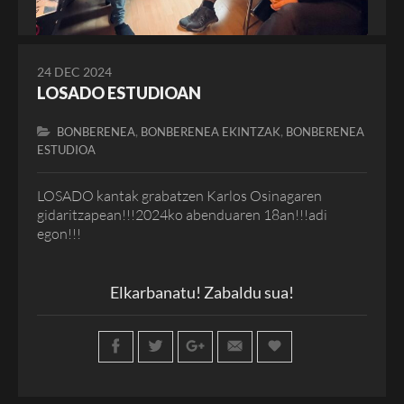
24 DEC 2024
LOSADO ESTUDIOAN
,
,
BONBERENEA
BONBERENEA EKINTZAK
BONBERENEA
ESTUDIOA
LOSADO kantak grabatzen Karlos Osinagaren
gidaritzapean!!!2024ko abenduaren 18an!!!adi
egon!!!
Elkarbanatu! Zabaldu sua!