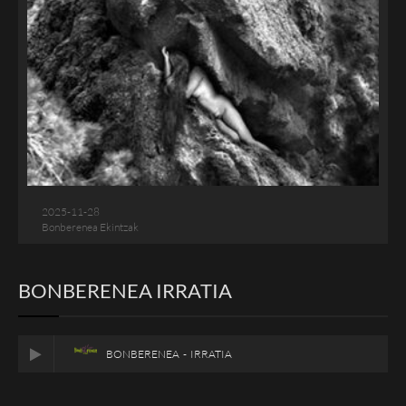
2025-11-28
Bonberenea Ekintzak
BONBERENEA IRRATIA
BONBERENEA - IRRATIA