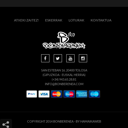
ATXEKI ZAITEZ!
ESKERRAK
LOTURAK
KONTAKTUA
SAN ESTEBAN 16, 20400 TOLOSA
(GIPUZKOA - EUSKAL HERRIA)
(+34) 943.65.28.81
INFO@BONBERENEA.COM
COPYRIGHT 2014 BONBERENEA -
BY HAMAIKAWEB