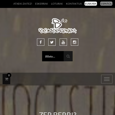
ATXEKI ZAITEZ!
ESKERRAK
LOTURAK
KONTAKTUA
EUSKARA
ESPAÑOL
0
Togg
navig