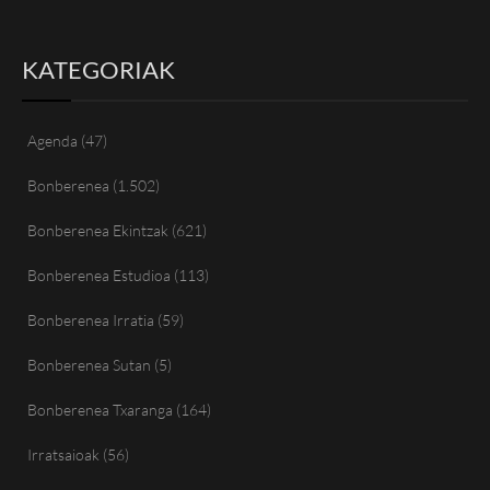
KATEGORIAK
Agenda
(47)
Bonberenea
(1.502)
Bonberenea Ekintzak
(621)
Bonberenea Estudioa
(113)
Bonberenea Irratia
(59)
Bonberenea Sutan
(5)
Bonberenea Txaranga
(164)
Irratsaioak
(56)