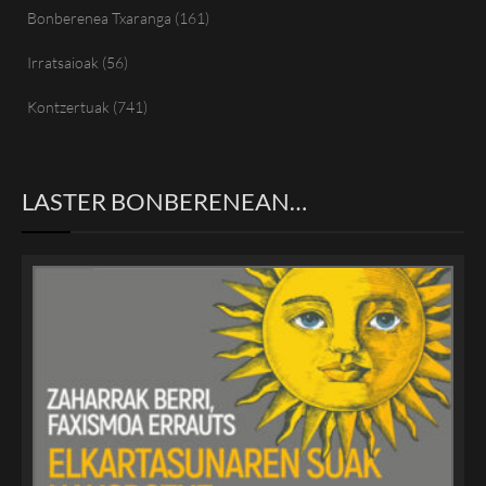
Bonberenea Txaranga
(161)
Irratsaioak
(56)
Kontzertuak
(741)
LASTER BONBERENEAN…