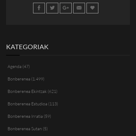
KATEGORIAK
Agenda
(47)
Bonberenea
(1.499)
Bonberenea Ekintzak
(621)
Bonberenea Estudioa
(113)
Bonberenea Irratia
(59)
Bonberenea Sutan
(5)