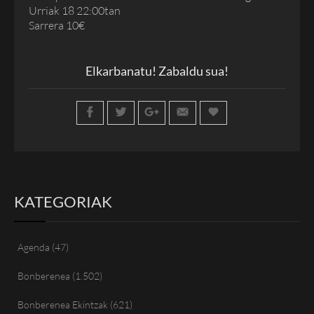
Urriak 18 22:00tan
Sarrera 10€
Elkarbanatu! Zabaldu sua!
KATEGORIAK
Agenda
(47)
Bonberenea
(1.502)
Bonberenea Ekintzak
(621)