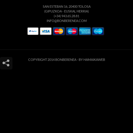
SAN ESTEBAN 16, 20400 TOLOSA
(GIPUZKOA - EUSKAL HERRIA)
(+34) 943.65.28.81
INFO@BONBERENEA.COM
COPYRIGHT 2014 BONBERENEA -
BY HAMAIKAWEB
Este sitio web utiliza cookies para que usted tenga la mejor experiencia de
usuario. Si continúa navegando está dando su consentimiento para la
aceptación de las mencionadas cookies y la aceptación de nuestra
política de
cookies
, pinche el enlace para mayor información.
ACEPTAR