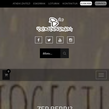
ATXEKI ZAITEZ!
ESKERRAK
LOTURAK
KONTAKTUA
EUSKARA
ESPAÑOL
0
Togg
navig