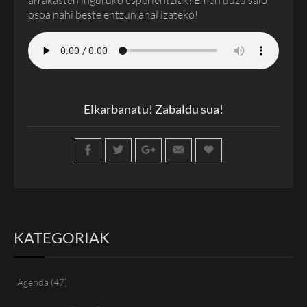
osoa nahi beste entzun ahal izateko!
Elkarbanatu! Zabaldu sua!
KATEGORIAK
Agenda
(47)