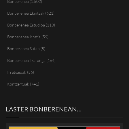
Bonberenea
(1.502)
Bonberenea Ekintzak
(621)
Bonberenea Estudioa
(113)
Bonberenea Irratia
(59)
Bonberenea Sutan
(5)
Bonberenea Txaranga
(164)
Irratsaioak
(56)
Kontzertuak
(741)
LASTER BONBERENEAN…