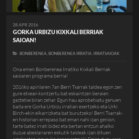
28 APR 2016
GORKA URBIZU KIXKALI BERRIAK
SAIOAN!
,
,
BONBERENEA
BONBERENEA IRRATIA
IRRATSAIOAK
Ona emen Bonberenea Irratiko Kixkali Berriak
saioaren programa berria!
2016ko apirilaren 7an Berri Txarrak taldea egon zen
gure etxean kontzertu bat eskaintzen beraien
gaztetxe biran zehar. Egun hau aprobetxatu genuen
baita ere Gorka Urbizu irratian esertzeko eta Urki
Birch-ekin elkarrizketa bat burutzeko! Berri Txarrak-
en historiari errepaso bat eman nahi izan genion,
tarte batez irrati bidez eta bertan entzun ahalko
duzue abeslariaren eskutik taldeak izan dituen
arrakasten inguruko esperientziak! Emen duzu saio