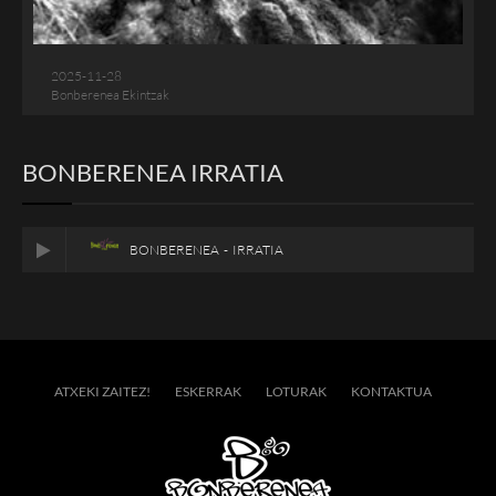
2025-11-28
Bonberenea Ekintzak
BONBERENEA IRRATIA
BONBERENEA - IRRATIA
ATXEKI ZAITEZ!
ESKERRAK
LOTURAK
KONTAKTUA