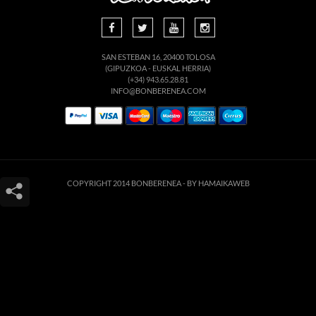
SAN ESTEBAN 16, 20400 TOLOSA
(GIPUZKOA - EUSKAL HERRIA)
(+34) 943.65.28.81
INFO@BONBERENEA.COM
COPYRIGHT 2014 BONBERENEA -
BY HAMAIKAWEB
Este sitio web utiliza cookies para que usted tenga la mejor experiencia de
usuario. Si continúa navegando está dando su consentimiento para la
aceptación de las mencionadas cookies y la aceptación de nuestra
política de
cookies
, pinche el enlace para mayor información.
ACEPTAR