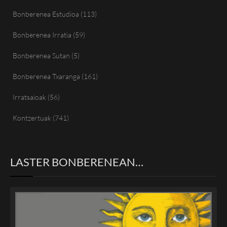
Bonberenea Estudioa
(113)
Bonberenea Irratia
(59)
Bonberenea Sutan
(5)
Bonberenea Txaranga
(161)
Irratsaioak
(56)
Kontzertuak
(741)
LASTER BONBERENEAN…