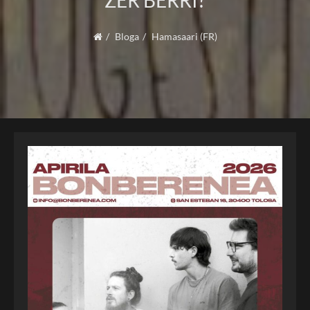
ZER BERRI?
Bloga
Hamasaari (FR)