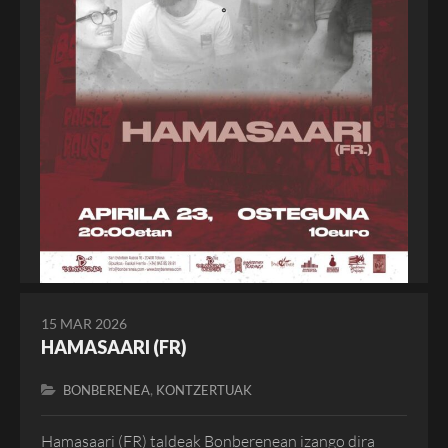
15 MAR 2026
HAMASAARI (FR)
,
BONBERENEA
KONTZERTUAK
Hamasaari (FR) taldeak Bonberenean izango dira