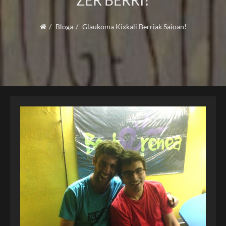
ZER BERRI?
Bloga
Glaukoma Kixkali Berriak Saioan!