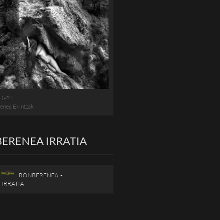
11-28
enea Ekintzak
ERENEA IRRATIA
BONBERENEA -
IRRATIA