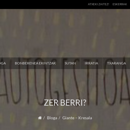
ATXEKI ZAITEZ!
ESKERRAK
OGA
BONBERENEA EKINTZAK
SUTAN
IRRATIA
TXARANGA
ZER BERRI?
Bloga
Giante – Kresala