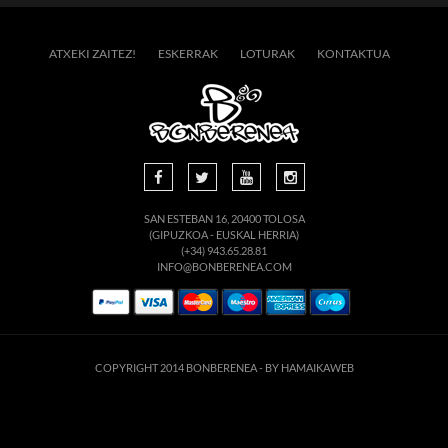
ATXEKI ZAITEZ!
ESKERRAK
LOTURAK
KONTAKTUA
SAN ESTEBAN 16, 20400 TOLOSA
(GIPUZKOA - EUSKAL HERRIA)
(+34) 943.65.28.81
INFO@BONBERENEA.COM
COPYRIGHT 2014 BONBERENEA -
BY HAMAIKAWEB
suario. Si continúa navegando está dando su consentimiento para la aceptación de 
enlace para mayor información.