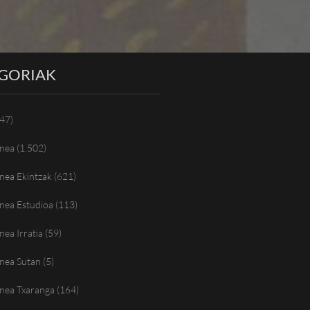
GORIAK
47)
nea
(1.502)
nea Ekintzak
(621)
nea Estudioa
(113)
ea Irratia
(59)
nea Sutan
(5)
nea Txaranga
(164)