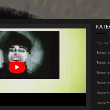
KATE
Agenda
(
Bonbere
Bonbere
Bonbere
Bonberen
Bonbere
Bonbere