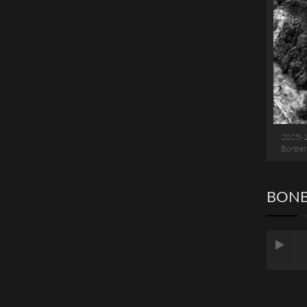
2025-
Bonber
BONB