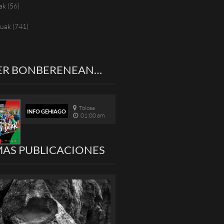
ak
(56)
tuak
(741)
ER BONBERENEAN…
Tolosa
INFO GEHIAGO
01:00 am
MAS PUBLICACIONES