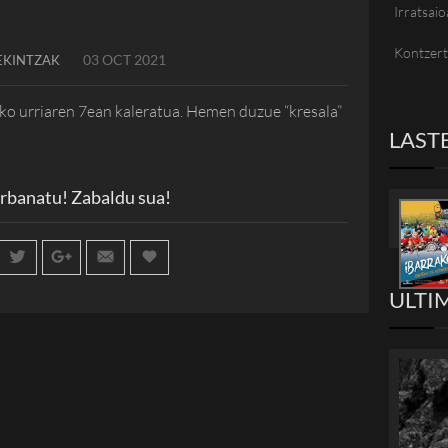
Irratsaio
Kontzer
03 OCT 2021
EKINTZAK
o urriaren 7ean kaleratua. Hemen duzue “kresala”
LAST
rbanatu! Zabaldu sua!
ULTI