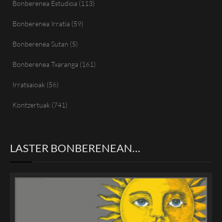
Bonberenea Estudioa
(113)
Bonberenea Irratia
(59)
Bonberenea Sutan
(5)
Bonberenea Txaranga
(161)
Irratsaioak
(56)
Kontzertuak
(741)
LASTER BONBERENEAN…