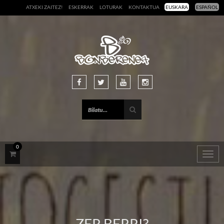
ATXEKI ZAITEZ!
ESKERRAK
LOTURAK
KONTAKTUA
EUSKARA
ESPAÑOL
0
Togg
navig