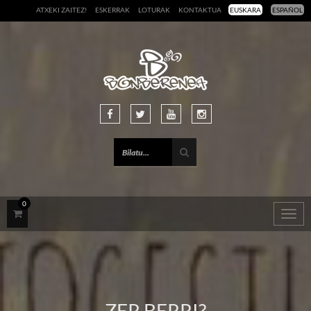
ATXEKI ZAITEZ!
ESKERRAK
LOTURAK
KONTAKTUA
EUSKARA
ESPAÑOL
0
Togg
navig