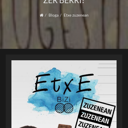
ZER BERRI?
Bloga
Etxe zuzenean