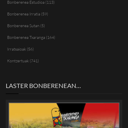
Bonberenea Estudioa
(113)
Bonberenea Irratia
(59)
Bonberenea Sutan
(5)
Bonberenea Txaranga
(164)
Irratsaioak
(56)
Kontzertuak
(741)
LASTER BONBERENEAN…