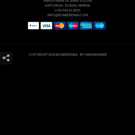
SAN ESTEBAN 16, 20400 TOLOSA
(GIPUZKOA - EUSKAL HERRIA)
(+34) 943.65.28.81
INFO@BONBERENEA.COM
COPYRIGHT 2014 BONBERENEA -
BY HAMAIKAWEB
Este sitio web utiliza cookies para que usted tenga la mejor experiencia de
usuario. Si continúa navegando está dando su consentimiento para la
aceptación de las mencionadas cookies y la aceptación de nuestra
política de
cookies
, pinche el enlace para mayor información.
ACEPTAR