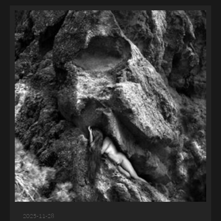
2025-11-28