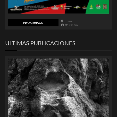
Tolosa
INFO GEHIAGO
01:00 am
ULTIMAS PUBLICACIONES