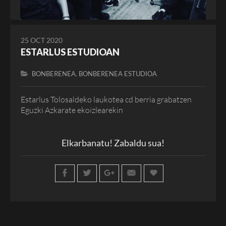
25 OCT 2020
ESTARLUS ESTUDIOAN
,
BONBERENEA
BONBERENEA ESTUDIOA
Estarlus Tolosaldeko laukotea cd berria grabatzen
Eguzki Azkarate ekoizlearekin
Elkarbanatu! Zabaldu sua!