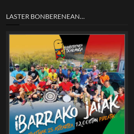
LASTER BONBERENEAN…