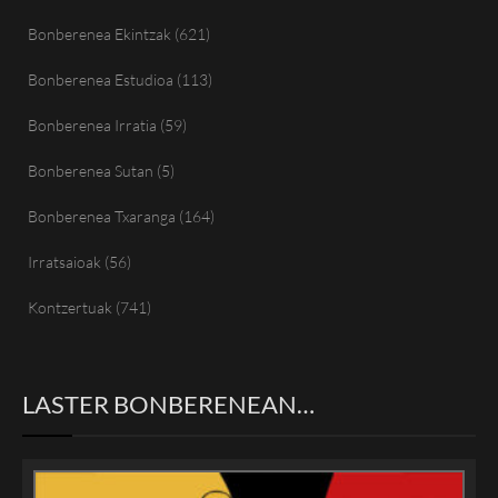
Bonberenea Ekintzak
(621)
Bonberenea Estudioa
(113)
Bonberenea Irratia
(59)
Bonberenea Sutan
(5)
Bonberenea Txaranga
(164)
Irratsaioak
(56)
Kontzertuak
(741)
LASTER BONBERENEAN…