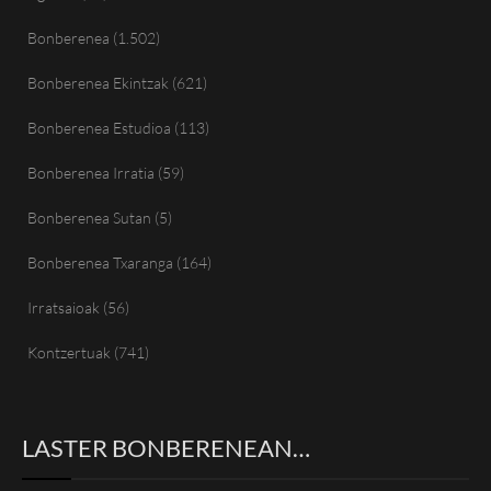
Bonberenea
(1.502)
Bonberenea Ekintzak
(621)
Bonberenea Estudioa
(113)
Bonberenea Irratia
(59)
Bonberenea Sutan
(5)
Bonberenea Txaranga
(164)
Irratsaioak
(56)
Kontzertuak
(741)
LASTER BONBERENEAN…