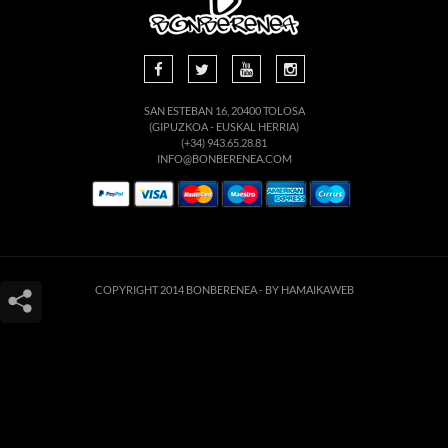
SAN ESTEBAN 16, 20400 TOLOSA
(GIPUZKOA - EUSKAL HERRIA)
(+34) 943.65.28.81
INFO@BONBERENEA.COM
COPYRIGHT 2014 BONBERENEA -
BY HAMAIKAWEB
Este sitio web utiliza cookies para que usted tenga la mejor experiencia de
usuario. Si continúa navegando está dando su consentimiento para la
aceptación de las mencionadas cookies y la aceptación de nuestra
política de
cookies
, pinche el enlace para mayor información.
ACEPTAR