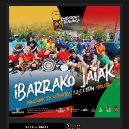
Tolosa
INFO GEHIAGO