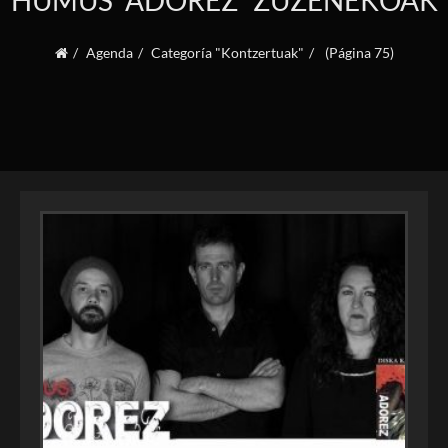
HUMUS “ADOREZ” ZUZENEKOAK
Agenda
Categoría "Kontzertuak"
(Página 75)