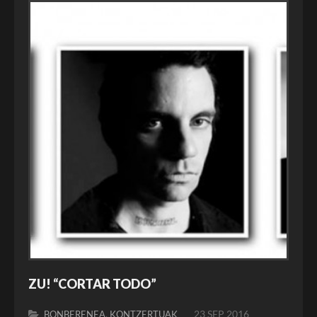
ZU! “CORTAR TODO”
,
23 SEP 2016
BONBERENEA
KONTZERTUAK