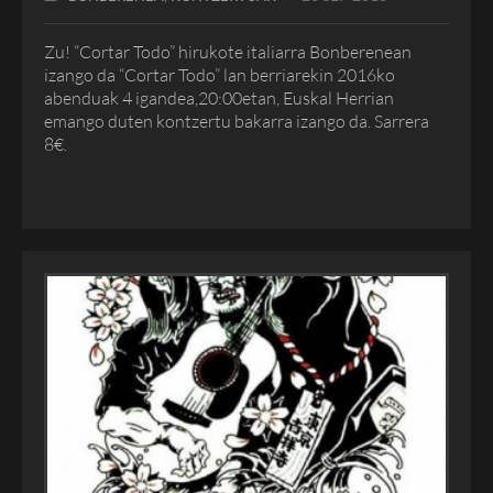
Zu! “Cortar Todo” hirukote italiarra Bonberenean
izango da “Cortar Todo” lan berriarekin 2016ko
abenduak 4 igandea,20:00etan, Euskal Herrian
emango duten kontzertu bakarra izango da. Sarrera
8€.