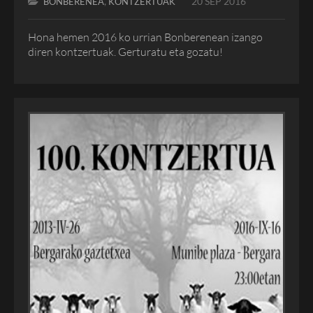
,
20 SEP 2016
BONBERENEA
KONTZERTUAK
Hona hemen 2016 ko urrian Bonberenean izango
diren kontzertuak. Gerturatu eta gozatu!