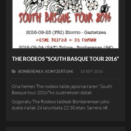
THE RODEOS “SOUTH BASQUE TOUR 2016”
,
18 SEP 2016
BONBERENEA
KONTZERTUAK
Ona hemen The rodeos talde japoniarraren “South
Basque tour 2016″ko zuzenekoen datak.
Gogoratu The Rodeos taldeak Bonberenean joko
duela irailak 24 larunbata 22:30 etan. Sarrera 6€.