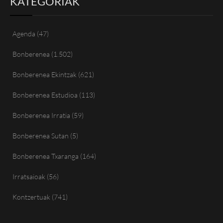
KATEGORIAK
Agenda
(47)
Bonberenea
(1.502)
Bonberenea Ekintzak
(621)
Bonberenea Estudioa
(113)
Bonberenea Irratia
(59)
Bonberenea Sutan
(5)
Bonberenea Txaranga
(164)
Irratsaioak
(56)
Kontzertuak
(741)