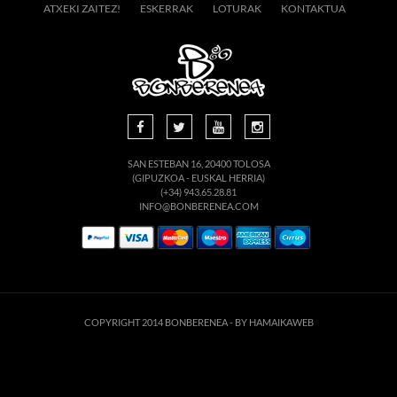
ATXEKI ZAITEZ!
ESKERRAK
LOTURAK
KONTAKTUA
SAN ESTEBAN 16, 20400 TOLOSA
(GIPUZKOA - EUSKAL HERRIA)
(+34) 943.65.28.81
INFO@BONBERENEA.COM
COPYRIGHT 2014 BONBERENEA -
BY HAMAIKAWEB
Este sitio web utiliza cookies para que usted tenga la mejor experiencia de
usuario. Si continúa navegando está dando su consentimiento para la
aceptación de las mencionadas cookies y la aceptación de nuestra
política de