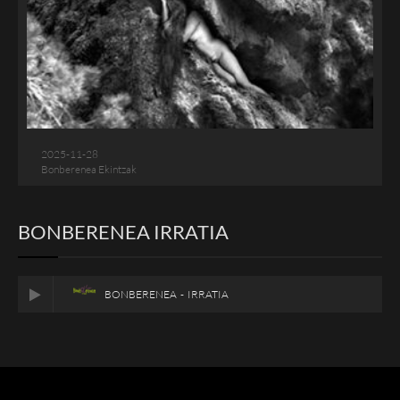
2025-11-28
Bonberenea Ekintzak
BONBERENEA IRRATIA
BONBERENEA - IRRATIA