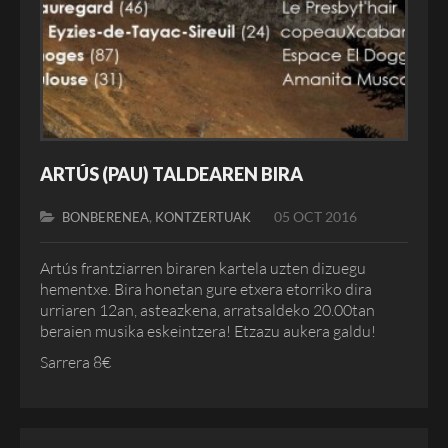
ARTÚS (PAU) TALDEAREN BIRA
,
05 OCT 2016
BONBERENEA
KONTZERTUAK
Artús frantziarren biraren kartela uzten dizuegu
hementxe. Bira honetan gure etxera etorriko dira
urriaren 12an, asteazkena, arratsaldeko 20.00tan
beraien musika eskeintzera! Etzazu aukera galdu!
Sarrera 8€