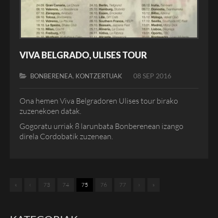
VIVA BELGRADO, ULISES TOUR
,
08 SEP 2016
BONBERENEA
KONTZERTUAK
Ona hemen Viva Belgradoren Ulises tour birako
zuzenekoen datak.
Gogoratu urriak 8 larunbata Bonberenean izango
direla Cordobatik zuzenean.
«
‹
73
74
75
76
77
›
»