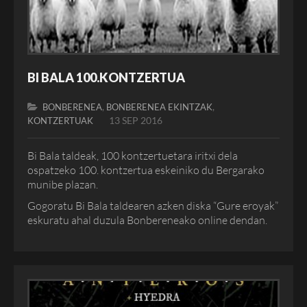
BI BALA 100.KONTZERTUA
,
,
BONBERENEA
BONBERENEA EKINTZAK
13 SEP 2016
KONTZERTUAK
Bi Bala taldeak, 100 kontzertuetara iritxi dela
ospatzeko 100. kontzertua eskeiniko du Bergarako
munibe plazan.
Gogoratu Bi Bala taldearen azken diska “Gure eroyak”
eskuratu ahal duzula Bonbereneako online dendan.