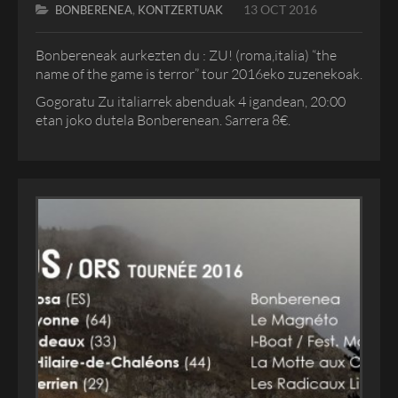
,
13 OCT 2016
BONBERENEA
KONTZERTUAK
Bonbereneak aurkezten du : ZU! (roma,italia) “the
name of the game is terror” tour 2016eko zuzenekoak.
Gogoratu Zu italiarrek abenduak 4 igandean, 20:00
etan joko dutela Bonberenean. Sarrera 8€.