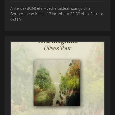
Anteros (BCN) eta Hyedra taldeak izango dira
Bonberenean irailak 17 larunbata 22:30 etan. Sarrera
6€tan.