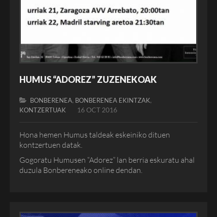
HUMUS “ADOREZ” ZUZENEKOAK
,
,
BONBERENEA
BONBERENEA EKINTZAK
16 OCT 2016
KONTZERTUAK
Hona hemen Humus taldeak eskeiniko dituen
kontzertuen datak.
Gogoratu Humusen “Adorez” lan berria eskuratu ahal
duzula Bonbereneako online dendan.