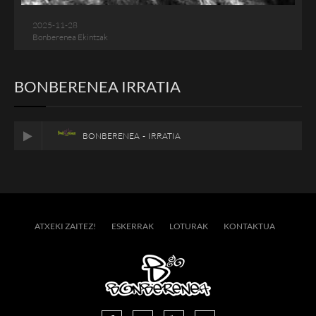
2025-11-28
Bonberenea Ekintzak
BONBERENEA IRRATIA
BONBERENEA - IRRATIA
ATXEKI ZAITEZ!
ESKERRAK
LOTURAK
KONTAKTUA