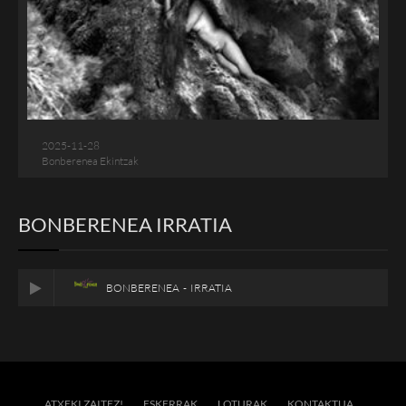
2025-11-28
Bonberenea Ekintzak
BONBERENEA IRRATIA
BONBERENEA - IRRATIA
ATXEKI ZAITEZ!
ESKERRAK
LOTURAK
KONTAKTUA