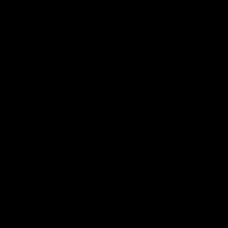
ACEPTAR