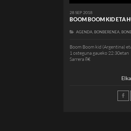
28 SEP 2018
BOOM BOOM KID ETA 
,
,
AGENDA
BONBERENEA
BONB
Boom Boom kid (Argentina) et
1 osteguna gaueko 22:30etan
Sarrera 8€
Elka