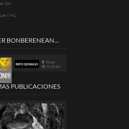
ak
(56)
tuak
(741)
ER BONBERENEAN…
Tolosa
INFO GEHIAGO
01:00 am
MAS PUBLICACIONES