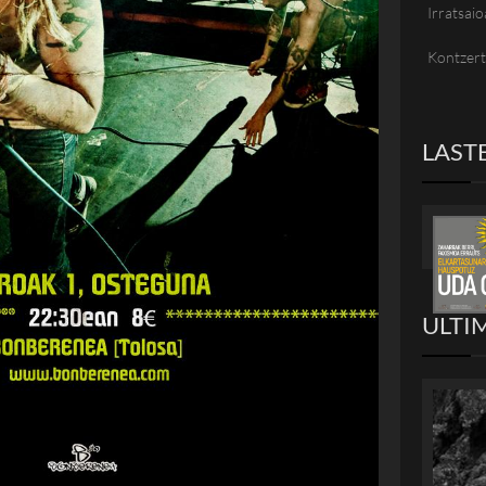
Irratsaio
Kontzer
LAST
ULTI