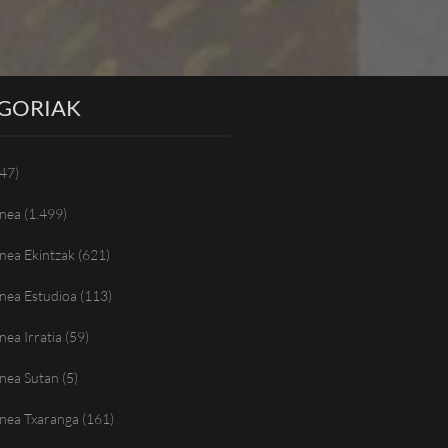
GORIAK
47)
nea
(1.499)
nea Ekintzak
(621)
nea Estudioa
(113)
ea Irratia
(59)
nea Sutan
(5)
nea Txaranga
(161)