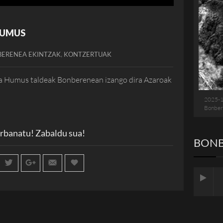
HUMUS
,
ERENEA EKINTZAK
KONTZERTUAK
a Humus taldeak Bonberenean izango dira Azaroak
2025-
Bonber
rbanatu! Zabaldu sua!
BONB