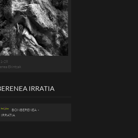
11-28
enea Ekintzak
ERENEA IRRATIA
BONBERENEA -
IRRATIA