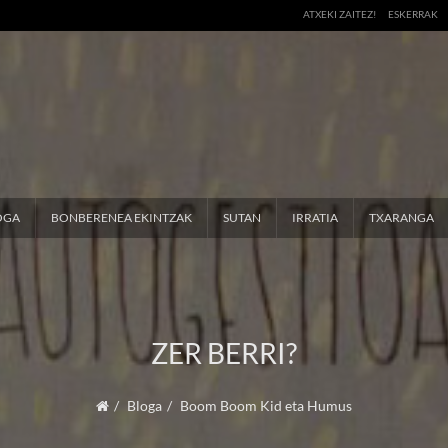
ATXEKI ZAITEZ!
ESKERRAK
OGA
BONBERENEA EKINTZAK
SUTAN
IRRATIA
TXARANGA
ZER BERRI?
Bloga
Boom Boom Kid eta Humus