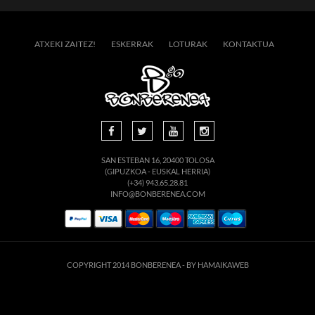
ATXEKI ZAITEZ!
ESKERRAK
LOTURAK
KONTAKTUA
SAN ESTEBAN 16, 20400 TOLOSA
(GIPUZKOA - EUSKAL HERRIA)
(+34) 943.65.28.81
INFO@BONBERENEA.COM
COPYRIGHT 2014 BONBERENEA -
BY HAMAIKAWEB
suario. Si continúa navegando está dando su consentimiento para la aceptación de 
enlace para mayor información.