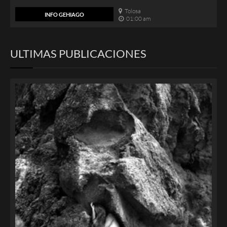
Tolosa
INFO GEHIAGO
01:00 am
ULTIMAS PUBLICACIONES