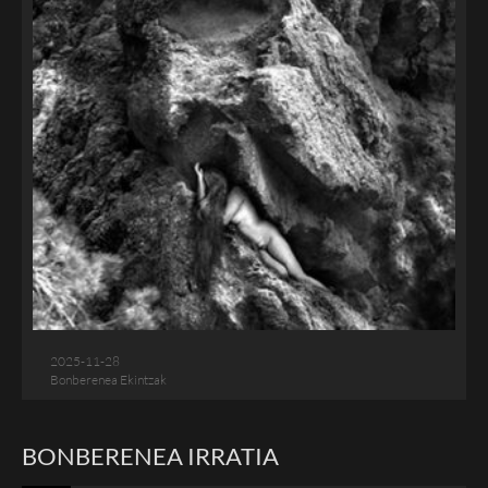
2025-11-28
Bonberenea Ekintzak
BONBERENEA IRRATIA