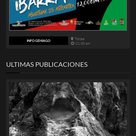
Tolosa
INFO GEHIAGO
01:00 am
ULTIMAS PUBLICACIONES