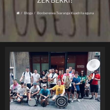
ZER BERRI?
Bloga
Bonberenea Txaranga Kuadrila eguna