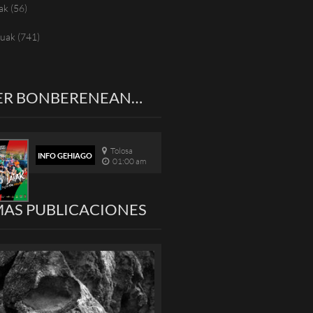
ak
(56)
tuak
(741)
ER BONBERENEAN…
Tolosa
INFO GEHIAGO
01:00 am
MAS PUBLICACIONES