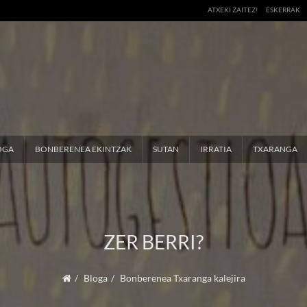
ATXEKI ZAITEZ!
ESKERRAK
OGA
BONBERENEA EKINTZAK
SUTAN
IRRATIA
TXARANGA
ZER BERRI?
Bloga
Bonberenea Txaranga kalejira