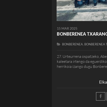
15 MAR 2025
BONBERENEA TXARANG
,
BONBERENEA
BONBERENEA 
27. Urteurrena ospatzeko, Ab
kaleetara irtengo da eguerdik
herrikoia izango dugu Bonber
Elka