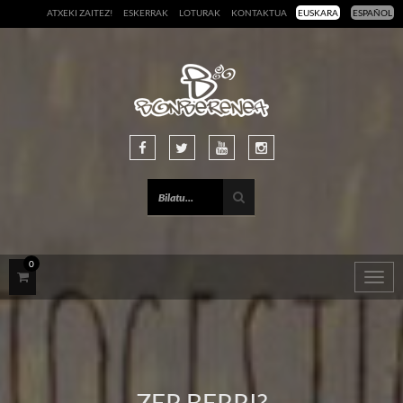
ATXEKI ZAITEZ!
ESKERRAK
LOTURAK
KONTAKTUA
EUSKARA
ESPAÑOL
0
Togg
navig