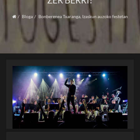
ZER BERRI?
Bloga
Bonberenea Txaranga, Izaskun auzoko festetan