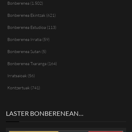
Bonberenea
(1.502)
Bonberenea Ekintzak
(621)
Bonberenea Estudioa
(113)
Bonberenea Irratia
(59)
Bonberenea Sutan
(5)
Bonberenea Txaranga
(164)
Irratsaioak
(56)
Kontzertuak
(741)
LASTER BONBERENEAN…