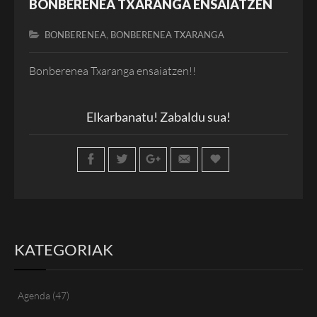
BONBERENEA TXARANGA ENSAIATZEN
,
BONBERENEA
BONBERENEA TXARANGA
Bonberenea Txaranga ensaiatzen!!
Elkarbanatu! Zabaldu sua!
KATEGORIAK
Agenda
(47)