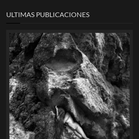
ULTIMAS PUBLICACIONES