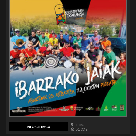
Tolosa
INFO GEHIAGO
01:00 am