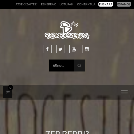
ATXEKI ZAITEZ!
ESKERRAK
LOTURAK
KONTAKTUA
EUSKARA
ESPAÑOL
0
Togg
navig