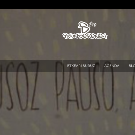
ETXEARI BURUZ
AGENDA
BL