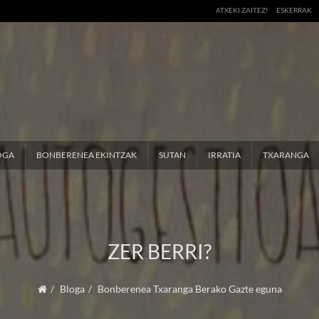
ATXEKI ZAITEZ!
ESKERRAK
OGA
BONBERENEA EKINTZAK
SUTAN
IRRATIA
TXARANGA
ZER BERRI?
Bloga
Bonberenea Txaranga Berako Gazte eguna