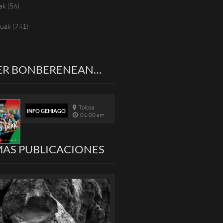
ak
(56)
tuak
(741)
ER BONBERENEAN…
Tolosa
INFO GEHIAGO
01:00 am
MAS PUBLICACIONES