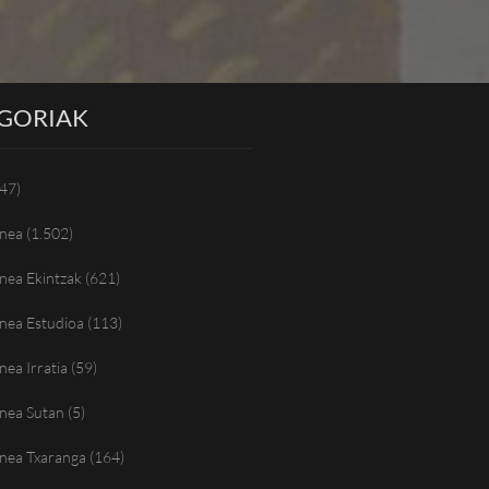
GORIAK
47)
nea
(1.502)
nea Ekintzak
(621)
nea Estudioa
(113)
ea Irratia
(59)
nea Sutan
(5)
nea Txaranga
(164)